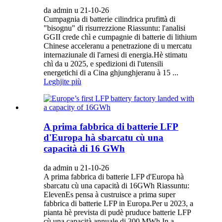
da admin u 21-10-26
Cumpagnia di batterie cilindrica prufittà di
"bisognu" di risurrezzione Riassuntu: l'analisi
GGII crede chì e cumpagnie di batterie di lithium
Chinese acceleranu a penetrazione di u mercatu
internaziunale di l'arnesi di energia.Hè stimatu
chì da u 2025, e spedizioni di l'utensili
energetichi di a Cina ghjunghjeranu à 15 ...
Leghjite più
A prima fabbrica di batterie LFP
d'Europa hà sbarcatu cù una
capacità di 16 GWh
da admin u 21-10-26
A prima fabbrica di batterie LFP d'Europa hà
sbarcatu cù una capacità di 16GWh Riassuntu:
ElevenEs pensa à custruisce a prima super
fabbrica di batterie LFP in Europa.Per u 2023, a
pianta hè prevista di pudè pruduce batterie LFP
cù una capacità annuale di 300 MWh.In a