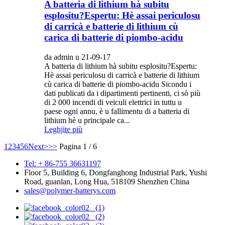
A batteria di lithium hà subitu
esplositu?Espertu: Hè assai periculosu
di carricà e batterie di lithium cù
carica di batterie di piombo-acidu
da admin u 21-09-17
A batteria di lithium hà subitu esplositu?Espertu:
Hè assai periculosu di carricà e batterie di lithium
cù carica di batterie di piombo-acidu Sicondu i
dati publicati da i dipartimenti pertinenti, ci sò più
di 2 000 incendi di veiculi elettrici in tuttu u
paese ogni annu, è u fallimentu di a batteria di
lithium hè u principale ca...
Leghjite più
1
2
3
4
5
6
Next>
>>
Pagina 1 / 6
Tel: + 86-755 36631197
Floor 5, Building 6, Dongfanghong Industrial Park, Yushi
Road, guanlan, Long Hua, 518109 Shenzhen China
sales@polymer-batterys.com