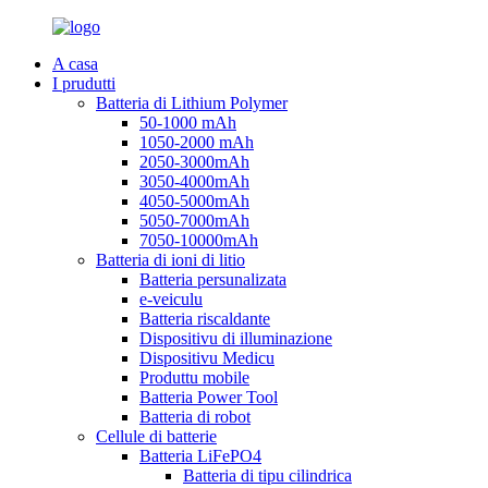
A casa
I prudutti
Batteria di Lithium Polymer
50-1000 mAh
1050-2000 mAh
2050-3000mAh
3050-4000mAh
4050-5000mAh
5050-7000mAh
7050-10000mAh
Batteria di ioni di litio
Batteria persunalizata
e-veiculu
Batteria riscaldante
Dispositivu di illuminazione
Dispositivu Medicu
Produttu mobile
Batteria Power Tool
Batteria di robot
Cellule di batterie
Batteria LiFePO4
Batteria di tipu cilindrica