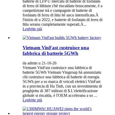
batterie di LFP U mercatu di batterie di fosfatatu
di ferru di lithium s'hè riscaldatu bruscamente, è a
cumpetizione trà e cumpagnie di batterie di
fosfatatu di ferru di litiu hè ancu intensificata.À
l'iniziu di u 2022, e batterie di fosfatatu di ferru di
litiu seranu cumpletamente superati.À...
Leghjite più
Vietnam VinFast custruisce una
fabbrica di batterie 5GWh
da admin u 21-10-26
Vietnam VinFast custruisce una fabbrica di
batterie 5GWh Vietnam Vingroup hà annunziatu
chì custruisce una fabbrica di batterie di energia
5GWh per a so marca di veiculi elettrici VinFast
in a pruvincia di Ha Tinh, cun un investimentu di
prughjettu di 387 milioni di $.L'elettrificazione
globale si riscalda, è l'OEM acceleranu a so ...
Leghjite più