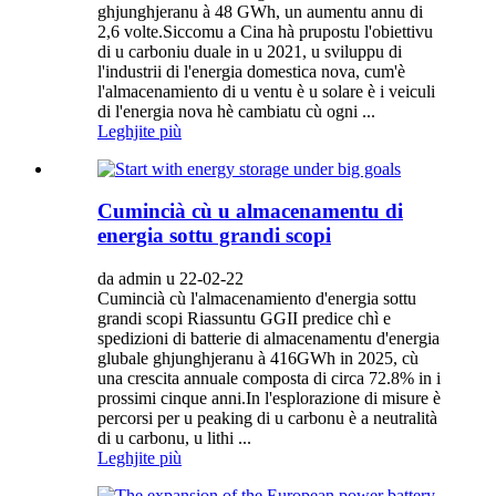
ghjunghjeranu à 48 GWh, un aumentu annu di
2,6 volte.Siccomu a Cina hà prupostu l'obiettivu
di u carboniu duale in u 2021, u sviluppu di
l'industrii di l'energia domestica nova, cum'è
l'almacenamiento di u ventu è u solare è i veiculi
di l'energia nova hè cambiatu cù ogni ...
Leghjite più
Cumincià cù u almacenamentu di
energia sottu grandi scopi
da admin u 22-02-22
Cumincià cù l'almacenamiento d'energia sottu
grandi scopi Riassuntu GGII predice chì e
spedizioni di batterie di almacenamentu d'energia
glubale ghjunghjeranu à 416GWh in 2025, cù
una crescita annuale composta di circa 72.8% in i
prossimi cinque anni.In l'esplorazione di misure è
percorsi per u peaking di u carbonu è a neutralità
di u carbonu, u lithi ...
Leghjite più