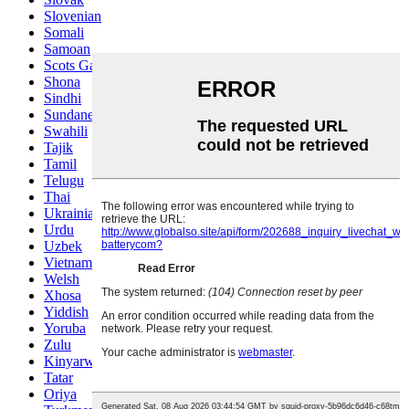
Slovenian
Somali
Samoan
Scots Gaelic
Shona
Sindhi
Sundanese
Swahili
Tajik
Tamil
Telugu
Thai
Ukrainian
Urdu
Uzbek
Vietnamese
Welsh
Xhosa
Yiddish
Yoruba
Zulu
Kinyarwanda
Tatar
Oriya