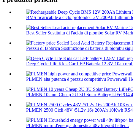
BMS ricaricabile a ciclo profondo 12V 200Ah Lithium Io
Best Seller Sustituitu di l'acidu di piombo Solar RV Mari
Prezzu di fabbrica Sostituzione di batteria di piombu sigill
Deep Cycle Life Kids Car LFP Batteria 12.8V 10ah repl.
PLMEN alta putenza è prezzu competitivu Powerwall H
PLMEN 10 anni Cheap 2U 3U Solar Battery LiFePO4 48
PLMEN 2500 Cicli 48V /51.2v 16s 200Ah 10Kwh RS48
PLMEN muru d'energia domestica 48v lifepo4 batter...