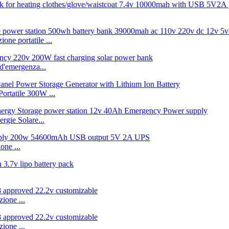
e portatile ...
d'emergenza...
ortatile 300W ...
gie Solare...
one ...
zione ...
zione ...