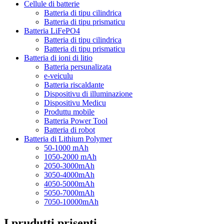
Cellule di batterie
Batteria di tipu cilindrica
Batteria di tipu prismaticu
Batteria LiFePO4
Batteria di tipu cilindrica
Batteria di tipu prismaticu
Batteria di ioni di litio
Batteria persunalizata
e-veiculu
Batteria riscaldante
Dispositivu di illuminazione
Dispositivu Medicu
Produttu mobile
Batteria Power Tool
Batteria di robot
Batteria di Lithium Polymer
50-1000 mAh
1050-2000 mAh
2050-3000mAh
3050-4000mAh
4050-5000mAh
5050-7000mAh
7050-10000mAh
I prudutti prisenti