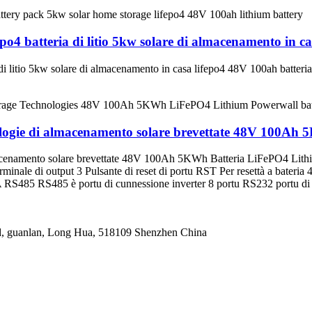
 batteria di litio 5kw solare di almacenamento in casa
litio 5kw solare di almacenamento in casa lifepo4 48V 100ah batteria d
nologie di almacenamento solare brevettate 48V 100A
macenamento solare brevettate 48V 100Ah 5KWh Batteria LiFePO4 Lithi
inale di output 3 Pulsante di reset di portu RST Per resettà a bater
 RS485 RS485 è portu di cunnessione inverter 8 portu RS232 portu d
ad, guanlan, Long Hua, 518109 Shenzhen China