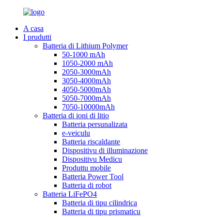
A casa
I prudutti
Batteria di Lithium Polymer
50-1000 mAh
1050-2000 mAh
2050-3000mAh
3050-4000mAh
4050-5000mAh
5050-7000mAh
7050-10000mAh
Batteria di ioni di litio
Batteria persunalizata
e-veiculu
Batteria riscaldante
Dispositivu di illuminazione
Dispositivu Medicu
Produttu mobile
Batteria Power Tool
Batteria di robot
Batteria LiFePO4
Batteria di tipu cilindrica
Batteria di tipu prismaticu