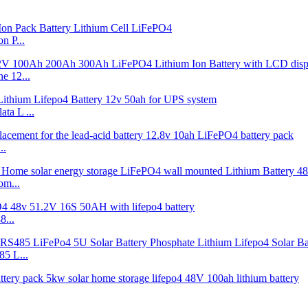
n P...
ne 12...
ata L ...
..
om...
...
5 L...