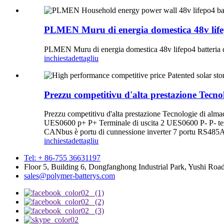
PLMEN Muru di energia domestica 48v lifepo4
PLMEN Muru di energia domestica 48v lifepo4 batteria di 
inchiesta
dettagliu
Prezzu competitivu d'alta prestazione Tec
Prezzu competitivu d'alta prestazione Tecnologie di al
UES0600 p+ P+ Terminale di uscita 2 UES0600 P- P- term
CANbus è portu di cunnessione inverter 7 portu RS485A
inchiesta
dettagliu
Tel: + 86-755 36631197
Floor 5, Building 6, Dongfanghong Industrial Park, Yushi Ro
sales@polymer-batterys.com