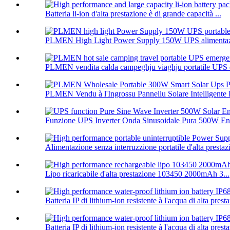
Batteria li-ion d'alta prestazione è di grande capacità ...
PLMEN High Light Power Supply 150W UPS alimentazion
PLMEN vendita calda campeghju viaghju portatile UPS 
PLMEN Vendu à l'Ingrossu Pannellu Solare Intelligente P
Funzione UPS Inverter Onda Sinusoidale Pura 500W Ener
Alimentazione senza interruzzione portatile d'alta prestazi
Lipo ricaricabile d'alta prestazione 103450 2000mAh 3...
Batteria IP di lithium-ion resistente à l'acqua di alta presta
Batteria IP di lithium-ion resistente à l'acqua di alta presta