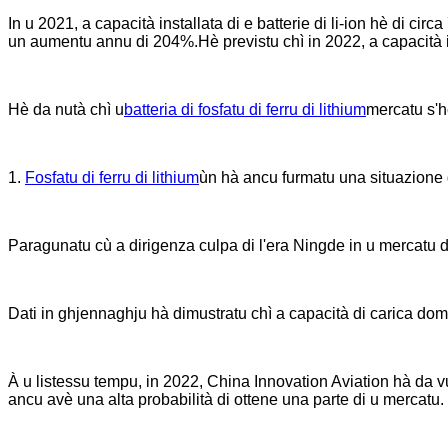
In u 2021, a capacità installata di e batterie di li-ion hè di c
un aumentu annu di 204%.Hè previstu chì in 2022, a capacità i
Hè da nutà chì u
batteria di fosfatu di ferru di lithium
mercatu s'h
1.
Fosfatu di ferru di lithium
ùn hà ancu furmatu una situazione
Paragunatu cù a dirigenza culpa di l'era Ningde in u mercatu di b
Dati in ghjennaghju hà dimustratu chì a capacità di carica
À u listessu tempu, in 2022, China Innovation Aviation hà da v
ancu avè una alta probabilità di ottene una parte di u mercatu.