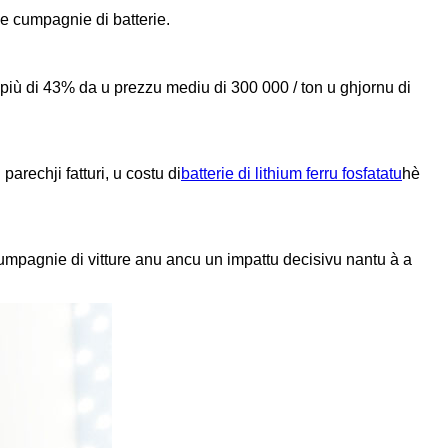
 e cumpagnie di batterie.
i più di 43% da u prezzu mediu di 300 000 / ton u ghjornu di
parechji fatturi, u costu di
batterie di lithium ferru fosfatatu
hè
cumpagnie di vitture anu ancu un impattu decisivu nantu à a