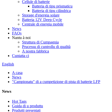
Cellule di batterie
Batteria di tipu prismaticu
Batteria di tipu cilindrica
Storage d'energia solare
Batteria 12V Deep Cycle
Centrale di energia mobile
News
FAQs
Nantu à noi
Struttura di Cumpagnia
Prucessu di cuntrollu di qualità
A nostra fabbrica
Cuntatta ci
English
A casa
News
"Campionatu" di a cumpetizione di pista di batterie LFP
News
Hot Tags
Guida di u produttu
Prudutti presentati