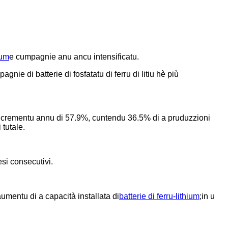
ium
e cumpagnie anu ancu intensificatu.
ie di batterie di fosfatatu di ferru di litiu hè più
 incrementu annu di 57.9%, cuntendu 36.5% di a pruduzzioni
tutale.
esi consecutivi.
entu di a capacità installata di
batterie di ferru-lithium
;in u