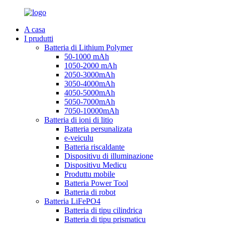
A casa
I prudutti
Batteria di Lithium Polymer
50-1000 mAh
1050-2000 mAh
2050-3000mAh
3050-4000mAh
4050-5000mAh
5050-7000mAh
7050-10000mAh
Batteria di ioni di litio
Batteria persunalizata
e-veiculu
Batteria riscaldante
Dispositivu di illuminazione
Dispositivu Medicu
Produttu mobile
Batteria Power Tool
Batteria di robot
Batteria LiFePO4
Batteria di tipu cilindrica
Batteria di tipu prismaticu