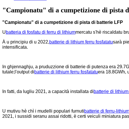
"Campionatu" di a cumpetizione di pista d
"Campionatu" di a cumpetizione di pista di batterie LFP
U
batteria di fosfatu di ferru di lithium
mercatu s'hè riscaldatu b
À u principiu di u 2022,
batterie di lithium ferru fosfatatu
sarà pie
intensificata.
In ghjennaghju, a pruduzzione di batterie di putenza era 29.7
tutale;l'output di
batterie di lithium ferru fosfatatu
era 18.8GWh, u
In fatti, da lugliu 2021, a capacità installata di
batterie di lithium
U mutivu hè chì i mudelli populari furnuti
batterie di ferru-lithiu
2021, i sussidi seranu assai ridotti, è certi veiculi miniatura 