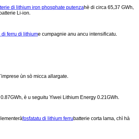
terie di lithium iron phosphate putenza
hè di circa 65,37 GWh,
atterie Li-ion.
 di ferru di lithium
e cumpagnie anu ancu intensificatu.
l'imprese ùn sò micca allargate.
h 0.87GWh, è u seguitu Yiwei Lithium Energy 0.21GWh.
plementerà
fosfatatu di lithium ferru
batterie corta lama, chì hà