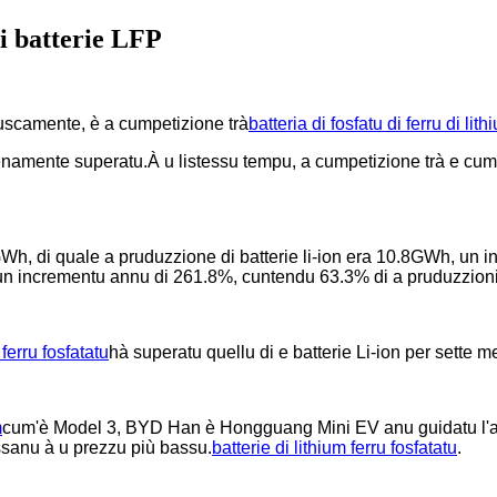
i batterie LFP
ruscamente, è a cumpetizione trà
batteria di fosfatu di ferru di lith
namente superatu.À u listessu tempu, a cumpetizione trà e cumpagn
GWh, di quale a pruduzzione di batterie li-ion era 10.8GWh, un
n incrementu annu di 261.8%, cuntendu 63.3% di a pruduzzioni 
 ferru fosfatatu
hà superatu quellu di e batterie Li-ion per sette m
m
cum'è Model 3, BYD Han è Hongguang Mini EV anu guidatu l'aum
passanu à u prezzu più bassu.
batterie di lithium ferru fosfatatu
.