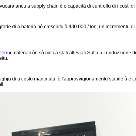
vucarà ancu a supply chain è e capacità di cuntrollu di i costi di
grade di a bateria hè cresciutu à 430 000 / ton, un incrementu d
 ferru
i materiali ùn sò micca stati alleviati.Sutta a cunduzzione di 
ettu.
taghju di u costu mantinutu, è l'approvvigionamentu stabile à e 
i.