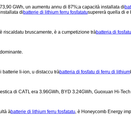
irca 73,90 GWh, un aumentu annu di 87%;a capacità installata di
bat
nstallata di
batterie di lithium ferru fosfatatu
supererà quella di e b
è riscaldatu bruscamente, è a cumpetizione trà
batteria di fosfatu
 dominante.
atterie li-ion, u distaccu trà
batteria di fosfatu di ferru di lithium
 domestica di CATL era 3.96GWh, BYD 3.24GWh, Guoxuan Hi-Tec
ultà à
batterie di lithium ferru fosfatatu
, è Honeycomb Energy im