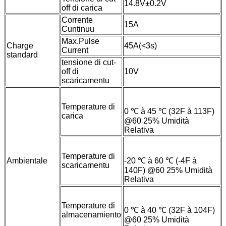
14.8V±0.2V
off di carica
Corrente
15A
Cuntinuu
Max.Pulse
Charge
45A(<3s)
Current
standard
tensione di cut-
off di
10V
scaricamentu
Temperature di
0 ℃ à 45 ℃ (32F à 113F)
carica
@60 25% Umidità
Relativa
Temperature di
Ambientale
-20 ℃ à 60 ℃ (-4F à
scaricamentu
140F) @60 25% Umidità
Relativa
Temperature di
0 ℃ à 40 ℃ (32F à 104F)
almacenamiento
@60 25% Umidità