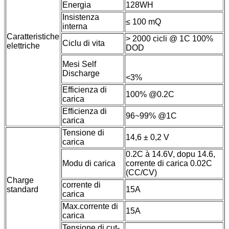
Energia
128WH
Insistenza
≤ 100 mQ
interna
Caratteristiche
> 2000 cicli @ 1C 100%
Ciclu di vita
elettriche
DOD
Mesi Self
Discharge
<3%
Efficienza di
100% @0.2C
carica
Efficienza di
96~99% @1C
carica
Tensione di
14,6 ± 0,2 V
carica
0.2C à 14.6V, dopu 14.6,
Modu di carica
corrente di carica 0.02C
(CC/CV)
Charge
corrente di
standard
15A
carica
Max.corrente di
15A
carica
Tensione di cut-