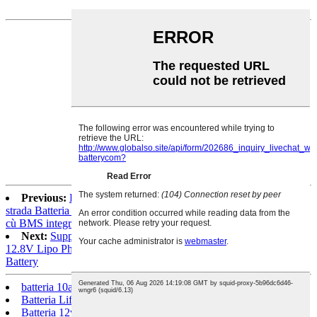
Previous:
Batteria LFP 12V/12.8V 7ah LiFePO4 solare di
strada Batteria Lithium Ferro Fosfatu Batteria Lithium ion Batteria
cù BMS integratu
Next:
Supportu persunalizatu 12V 24V 20Ah 48V Lithium Ion
12.8V Lipo Phosphate Battery Akku 12V 20Ah Lifepo4 Pack
Battery
batteria 10ah
Batteria Lifepo4 12v 10ah
Batteria 12v 10ah Lifepo4