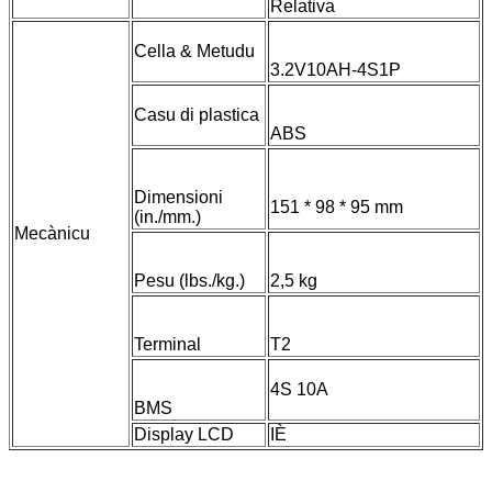
Relativa
Cella & Metudu
3.2V10AH-4S1P
Casu di plastica
ABS
Dimensioni
151 * 98 * 95 mm
(in./mm.)
Mecànicu
Pesu (lbs./kg.)
2,5 kg
Terminal
T2
4S 10A
BMS
Display LCD
IÈ