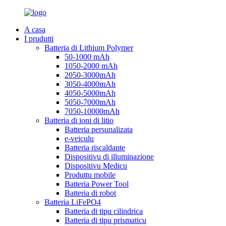
A casa
I prudutti
Batteria di Lithium Polymer
50-1000 mAh
1050-2000 mAh
2050-3000mAh
3050-4000mAh
4050-5000mAh
5050-7000mAh
7050-10000mAh
Batteria di ioni di litio
Batteria persunalizata
e-veiculu
Batteria riscaldante
Dispositivu di illuminazione
Dispositivu Medicu
Produttu mobile
Batteria Power Tool
Batteria di robot
Batteria LiFePO4
Batteria di tipu cilindrica
Batteria di tipu prismaticu