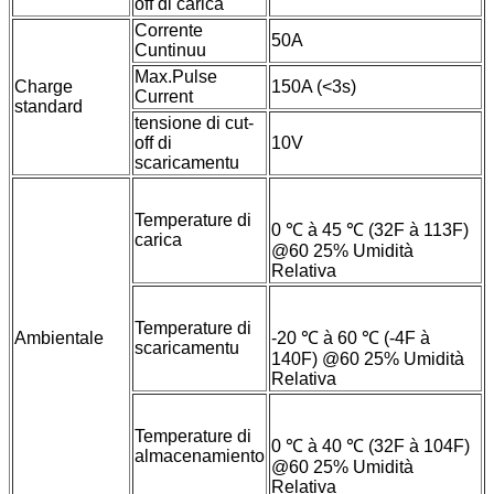
off di carica
Corrente
50A
Cuntinuu
Max.Pulse
Charge
150A (<3s)
Current
standard
tensione di cut-
off di
10V
scaricamentu
Temperature di
0 ℃ à 45 ℃ (32F à 113F)
carica
@60 25% Umidità
Relativa
Temperature di
Ambientale
-20 ℃ à 60 ℃ (-4F à
scaricamentu
140F) @60 25% Umidità
Relativa
Temperature di
0 ℃ à 40 ℃ (32F à 104F)
almacenamiento
@60 25% Umidità
Relativa