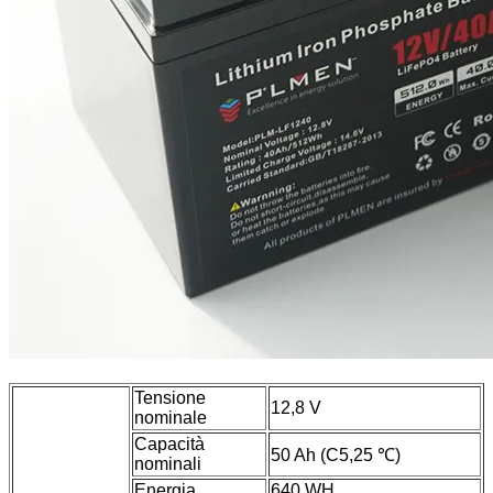
Tensione
12,8 V
nominale
Capacità
50 Ah (C5,25 ℃)
nominali
Energia
640 WH