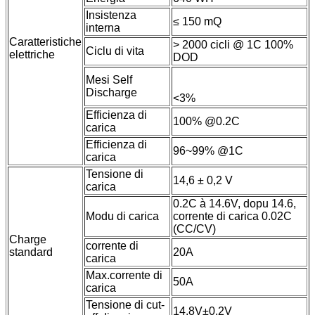
Insistenza
≤ 150 mQ
interna
Caratteristiche
> 2000 cicli @ 1C 100%
Ciclu di vita
elettriche
DOD
Mesi Self
Discharge
<3%
Efficienza di
100% @0.2C
carica
Efficienza di
96~99% @1C
carica
Tensione di
14,6 ± 0,2 V
carica
0.2C à 14.6V, dopu 14.6,
Modu di carica
corrente di carica 0.02C
(CC/CV)
Charge
corrente di
standard
20A
carica
Max.corrente di
50A
carica
Tensione di cut-
14.8V±0.2V