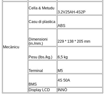
Cella & Metudu
3.2V25AH-4S2P
Casu di plastica
ABS
Dimensioni
229 * 138 * 205 mm
(in./mm.)
Mecànicu
Pesu (lbs./kg.)
6,5 kg
Terminal
M5
4S 50A
BMS
Display LCD
INNÒ