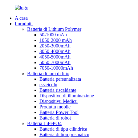
A casa
I prudutti
Batteria di Lithium Polymer
50-1000 mAh
1050-2000 mAh
2050-3000mAh
3050-4000mAh
4050-5000mAh
5050-7000mAh
7050-10000mAh
Batteria di ioni di litio
Batteria persunalizata
e-veiculu
Batteria riscaldante
Dispositivu di illuminazione
Dispositivu Medicu
Produttu mobile
Batteria Power Tool
Batteria di robot
Batteria LiFePO4
Batteria di tipu cilindrica
Batteria di tipu prismaticu