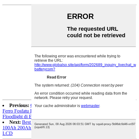
Previous:
Ciclu Profondu 12.8V Batteria Ricaricabile Lithium
Ferro Fosfatu Batteria Lifepo4 Batteria Personalizzata 12V 40ah per
Floodlight di Energia Solare4
Next:
Best Seller Rimpianu à l'acidu Solar RV Marine 12V
100Ah 200Ah 300Ah LiFePO4 Batteria Lithium Ion cù display
LCD